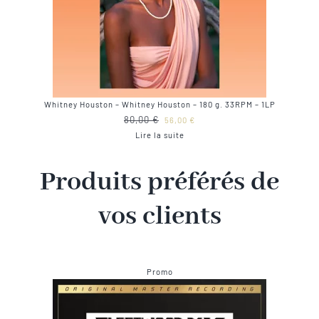
Whitney Houston – Whitney Houston – 180 g. 33RPM – 1LP
Le
Le
80,00
€
56,00
€
prix
prix
Lire la suite
initial
actuel
était :
est :
Produits préférés de
80,00 €.
56,00 €.
vos clients
Produit
Promo
en
promotion