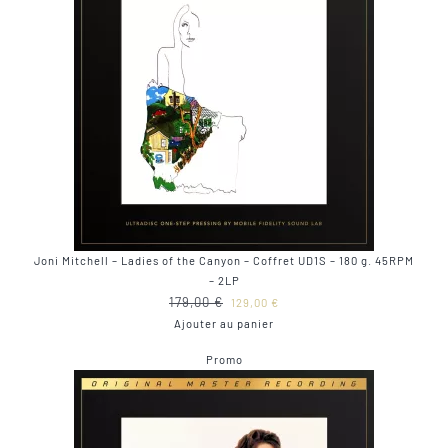
Joni Mitchell – Ladies of the Canyon – Coffret UD1S – 180 g. 45RPM
– 2LP
Le
Le
179,00
€
129,00
€
prix
prix
Ajouter au panier
initial
actuel
Produit
Promo
était :
est :
en
179,00 €.
129,00 €.
promotion