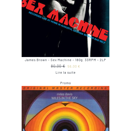
James Brown – Sex Machine – 180g. 33RPM – 2LP
Le
Le
80,00
€
56,00
€
prix
prix
Lire la suite
initial
actuel
Produit
Promo
était :
est :
en
80,00 €.
56,00 €.
promotion