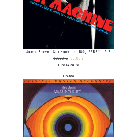
James Brown – Sex Machine – 180g. 33RPM – 2LP
Le
Le
80,00
€
56,00
€
prix
prix
Lire la suite
initial
actuel
Produit
Promo
était :
est :
en
80,00 €.
56,00 €.
promotion