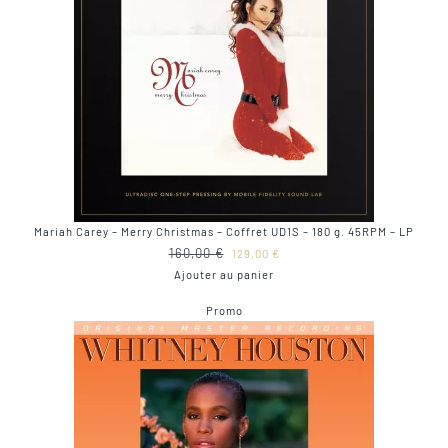
Mariah Carey – Merry Christmas – Coffret UD1S – 180 g. 45RPM – LP
Le
Le
160,00
€
129,00
€
prix
prix
Ajouter au panier
initial
actuel
Produit
Promo
était :
est :
en
160,00 €.
129,00 €.
promotion