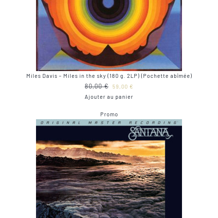
Miles Davis – Miles in the sky (180 g. 2LP) (Pochette abîmée)
Le
Le
80,00
€
59,00
€
prix
prix
Ajouter au panier
initial
actuel
Produit
Promo
était :
est :
en
80,00 €.
59,00 €.
promotion