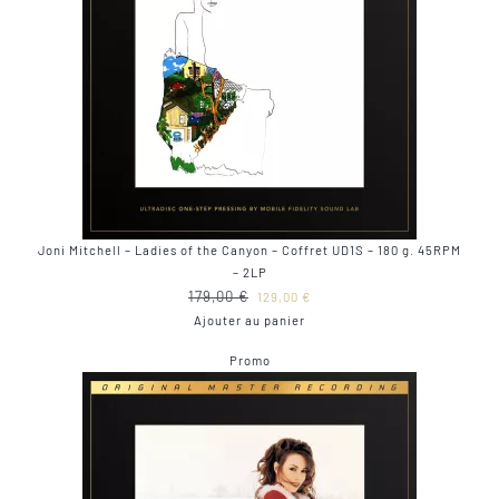
Joni Mitchell – Ladies of the Canyon – Coffret UD1S – 180 g. 45RPM
– 2LP
Le
Le
179,00
€
129,00
€
prix
prix
Ajouter au panier
initial
actuel
Produit
Promo
était :
est :
en
179,00 €.
129,00 €.
promotion