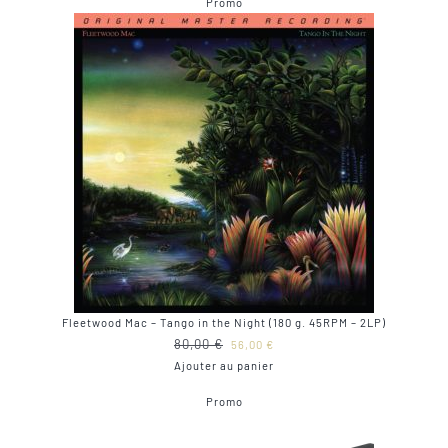
Produit
Promo
était :
est :
en
40,00 €.
29,00 €.
promotion
Fleetwood Mac – Tango in the Night (180 g. 45RPM – 2LP)
Le
Le
80,00
€
56,00
€
prix
prix
Ajouter au panier
initial
actuel
Produit
Promo
était :
est :
en
80,00 €.
56,00 €.
promotion