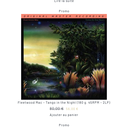
Lire la suite
initial
actuel
Produit
Promo
était :
est :
en
40,00 €.
29,00 €.
promotion
Fleetwood Mac – Tango in the Night (180 g. 45RPM – 2LP)
Le
Le
80,00
€
56,00
€
prix
prix
Ajouter au panier
initial
actuel
Produit
Promo
était :
est :