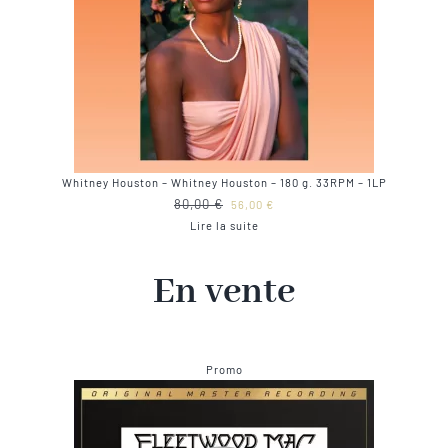
Whitney Houston – Whitney Houston – 180 g. 33RPM – 1LP
Le
Le
80,00
€
56,00
€
prix
prix
Lire la suite
initial
actuel
était :
est :
En vente
80,00 €.
56,00 €.
Produit
Promo
en
promotion