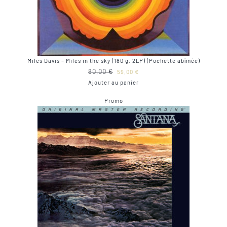
Miles Davis – Miles in the sky (180 g. 2LP) (Pochette abîmée)
Le
Le
80,00
€
59,00
€
prix
prix
Ajouter au panier
initial
actuel
Produit
Promo
était :
est :
en
80,00 €.
59,00 €.
promotion