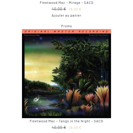
Fleetwood Mac – Mirage – SACD
Le
Le
40,00
€
29,00
€
prix
prix
Ajouter au panier
initial
actuel
Produit
Promo
était :
est :
en
40,00 €.
29,00 €.
promotion
Fleetwood Mac – Tango in the Night – SACD
Le
Le
40,00
€
29,00
€
prix
prix