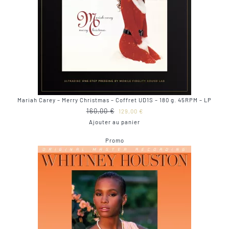
Mariah Carey – Merry Christmas – Coffret UD1S – 180 g. 45RPM – LP
Le
Le
160,00
€
129,00
€
prix
prix
Ajouter au panier
initial
actuel
Produit
Promo
était :
est :
en
160,00 €.
129,00 €.
promotion