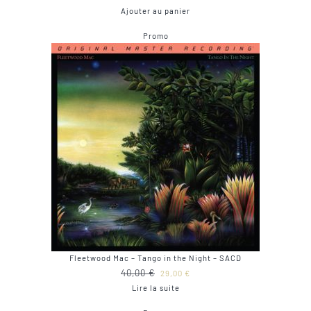
prix
prix
Ajouter au panier
initial
actuel
Produit
Promo
était :
est :
en
40,00 €.
29,00 €.
promotion
Fleetwood Mac – Tango in the Night – SACD
Le
Le
40,00
€
29,00
€
prix
prix
Lire la suite
initial
actuel