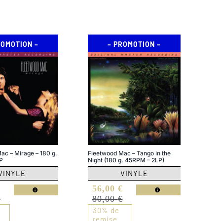
ROMOTION –
– PROMOTION –
ac – Mirage – 180 g.
Fleetwood Mac – Tango in the
P
Night (180 g. 45RPM – 2LP)
VINYLE
VINYLE
Le
Le
€
56,00
€
x
x
prix
prix
€
80,00
€
ial
uel
initial
actuel
30% de
t :
:
était :
est :
remise