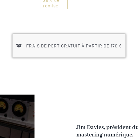
était :
est :
remise
40,00 €.
29,00 €.
FRAIS DE PORT GRATUIT À PARTIR DE 170 €
Jim Davies, président du
mastering numérique.