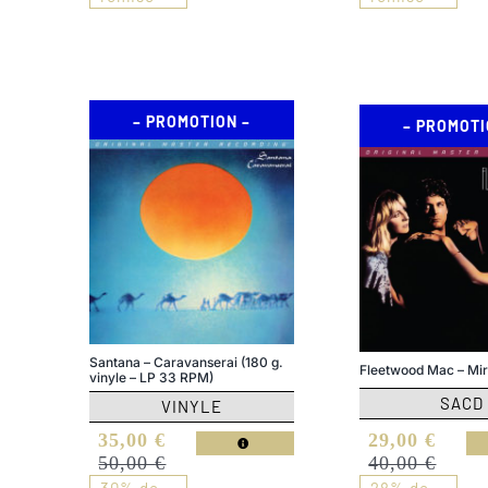
179,00 €.
129,00 €.
80,00 €.
56,00 €.
– PROMOTION –
– PROMOTI
Santana – Caravanserai (180 g.
Fleetwood Mac – Mi
vinyle – LP 33 RPM)
SACD
VINYLE
Le
Le
Le
Le
35,00
€
29,00
€
prix
prix
prix
prix
50,00
€
40,00
€
initial
actuel
initial
actuel
30% de
28% de