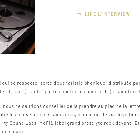
LIRE L’INTERVIEW
ll qui se respecte, sorte d’eucharistie phonique, distribuée p
ul Dead!), tantôt poètes contrariés nasillards (le sanctifié 
ous ne saurions conseiller de la prendre au pied de la lettre
ntielles conséquences sanitaires, d’un point de vue logistiq
delity Sound Labs (MoFi), label grand prosélyte rock devant l
x musicaux.