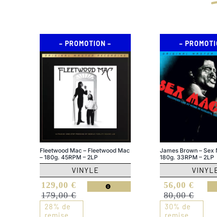
– PROMOTION –
– PROMOTI
Fleetwood Mac – Fleetwood Mac
James Brown – Sex 
– 180g. 45RPM – 2LP
180g. 33RPM – 2LP
VINYLE
VINYL
Le
Le
Le
Le
129,00
€
56,00
€
prix
prix
prix
prix
179,00
€
80,00
€
initial
actuel
initial
actuel
28% de
30% de
était :
est :
était :
est :
remise
remise