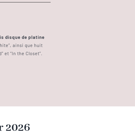
ois disque de platine
hite”, ainsi que huit
 et “In the Closet”.
er 2026