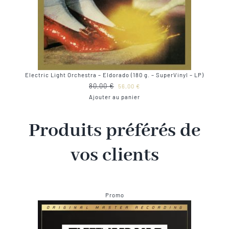
Electric Light Orchestra – Eldorado (180 g. – SuperVinyl – LP)
Le
Le
80,00
€
56,00
€
prix
prix
Ajouter au panier
initial
actuel
était :
est :
Produits préférés de
80,00 €.
56,00 €.
vos clients
Produit
Promo
en
promotion