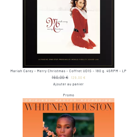
Mariah Carey – Merry Christmas – Coffret UD1S – 180 g. 45RPM – LP
Le
Le
160,00
€
129,00
€
prix
prix
Ajouter au panier
initial
actuel
Produit
Promo
était :
est :
en
160,00 €.
129,00 €.
promotion