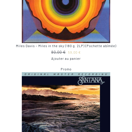
Miles Davis – Miles in the sky (180 g. 2LP) (Pochette abîmée)
Le
Le
80,00
€
59,00
€
prix
prix
Ajouter au panier
initial
actuel
Produit
Promo
était :
est :
en
80,00 €.
59,00 €.
promotion