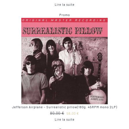
prix
prix
Lire la suite
initial
actuel
Produit
Promo
était :
est :
en
80,00 €.
56,00 €.
promotion
Jefferson Airplane – Surrealistic pillow(180g. 45RPM mono 2LP)
Le
Le
80,00
€
56,00
€
prix
prix
Lire la suite
initial
actuel