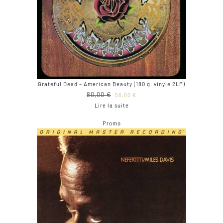
Grateful Dead – American Beauty (180 g. vinyle 2LP)
Le
Le
80,00
€
56,00
€
prix
prix
Lire la suite
initial
actuel
Produit
Promo
était :
est :
en
80,00 €.
56,00 €.
promotion