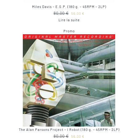
Miles Davis – E.S.P. (180 g. – 45RPM – 2LP)
Le
Le
80,00
€
56,00
€
prix
prix
Lire la suite
initial
actuel
Produit
Promo
était :
est :
en
80,00 €.
56,00 €.
promotion
The Alan Parsons Project – I Robot (180 g. – 45RPM – 2LP)
Le
Le
80,00
€
56,00
€