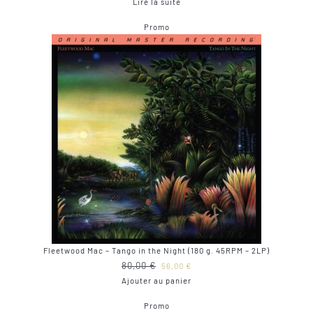
Lire la suite
initial
actuel
Produit
Promo
était :
est :
en
40,00 €.
29,00 €.
promotion
Fleetwood Mac – Tango in the Night (180 g. 45RPM – 2LP)
Le
Le
80,00
€
56,00
€
prix
prix
Ajouter au panier
initial
actuel
Produit
Promo
était :
est :