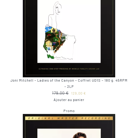
Joni Mitchell – Ladies of the Canyon – Coffret UD1S – 180 g. 45RPM
– 2LP
Le
Le
179,00
€
129,00
€
prix
prix
Ajouter au panier
initial
actuel
Produit
Promo
était :
est :
en
179,00 €.
129,00 €.
promotion