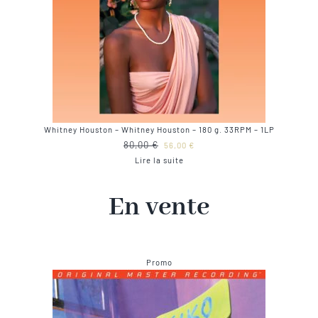
Whitney Houston – Whitney Houston – 180 g. 33RPM – 1LP
Le
Le
80,00
€
56,00
€
prix
prix
Lire la suite
initial
actuel
était :
est :
En vente
80,00 €.
56,00 €.
Produit
Promo
en
promotion