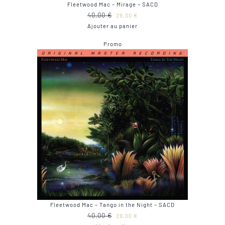
Fleetwood Mac – Mirage – SACD
Le
Le
40,00
€
29,00
€
prix
prix
Ajouter au panier
initial
actuel
Produit
Promo
était :
est :
en
40,00 €.
29,00 €.
promotion
Fleetwood Mac – Tango in the Night – SACD
Le
Le
40,00
€
29,00
€
prix
prix