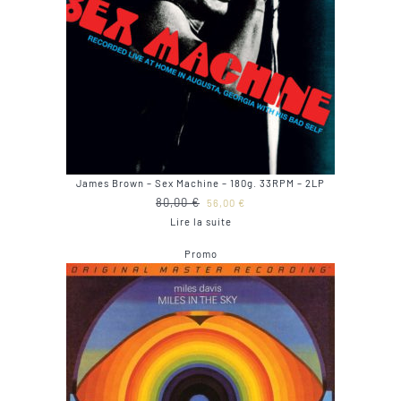
James Brown – Sex Machine – 180g. 33RPM – 2LP
Le
Le
80,00
€
56,00
€
prix
prix
Lire la suite
initial
actuel
Produit
Promo
était :
est :
en
80,00 €.
56,00 €.
promotion