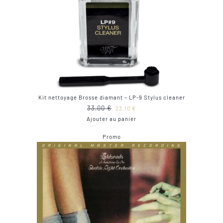
Kit nettoyage Brosse diamant – LP-9 Stylus cleaner
Le
Le
33,00
€
23,10
€
prix
prix
Ajouter au panier
initial
actuel
Produit
Promo
était :
est :
en
33,00 €.
23,10 €.
promotion