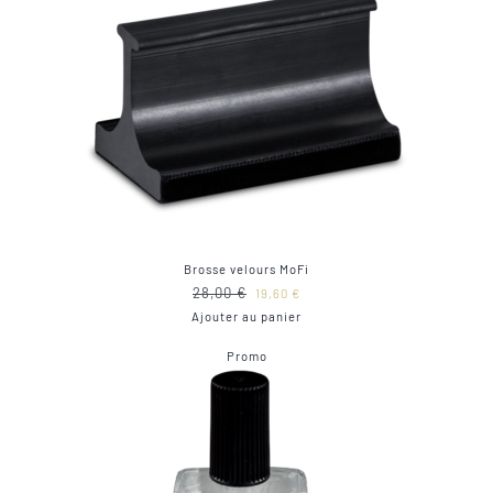
Brosse velours MoFi
Le
Le
28,00
€
19,60
€
prix
prix
Ajouter au panier
initial
actuel
Produit
Promo
était :
est :
en
28,00 €.
19,60 €.
promotion