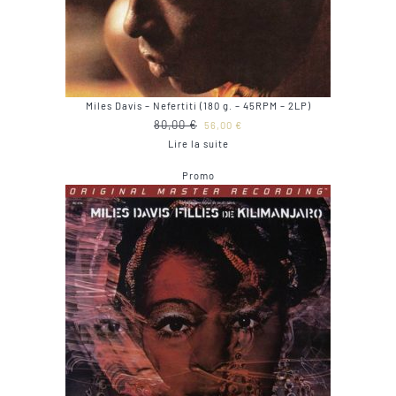
Miles Davis – Nefertiti (180 g. – 45RPM – 2LP)
Le
Le
80,00
€
56,00
€
prix
prix
Lire la suite
initial
actuel
Produit
Promo
était :
est :
en
80,00 €.
56,00 €.
promotion