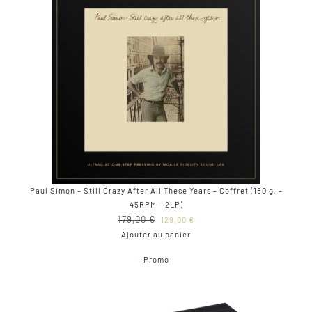
Paul Simon – Still Crazy After All These Years – Coffret (180 g. –
45RPM – 2LP)
Le
Le
179,00
€
129,00
€
prix
prix
Ajouter au panier
initial
actuel
Produit
Promo
était :
est :
en
179,00 €.
129,00 €.
promotion