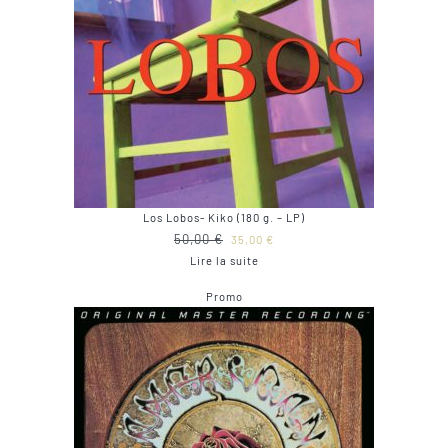
Los Lobos- Kiko (180 g. – LP)
Le
Le
50,00
€
35,00
€
prix
prix
Lire la suite
initial
actuel
Produit
Promo
était :
est :
en
50,00 €.
35,00 €.
promotion