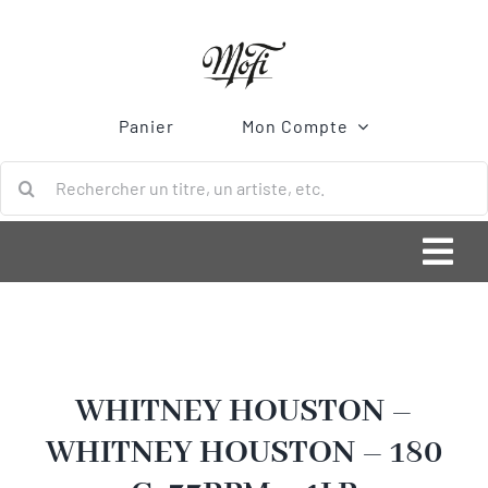
Passer
au
contenu
Panier
Mon Compte
Rechercher:
Togg
Navi
ACCUEIL
Bonnes Affaires
WHITNEY HOUSTON –
WHITNEY HOUSTON – 180
Vinyle