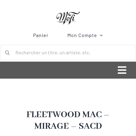
Passer
au
contenu
Panier
Mon Compte
Rechercher:
Togg
Navi
ACCUEIL
Bonnes Affaires
FLEETWOOD MAC –
MIRAGE – SACD
Vinyle