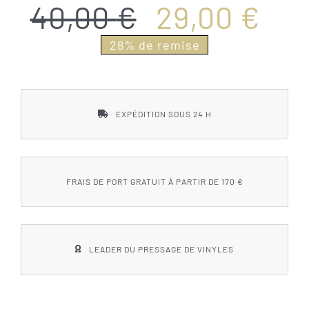
40,00
€
29,00
€
Le
Le
SACD
28% de remise
prix
prix
Coffrets
initial
actuel
EXPÉDITION SOUS 24 H
Accessoires
était :
est :
NOUS CONTACTER
40,00 €.
29,00 €.
FRAIS DE PORT GRATUIT À PARTIR DE 170 €
LEADER DU PRESSAGE DE VINYLES