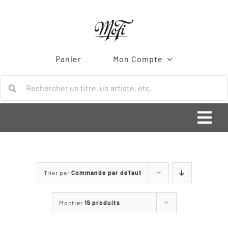
Passer
au
contenu
Panier
Mon Compte
Rechercher:
Togg
Navi
ACCUEIL
Trier par
Commande par défaut
Bonnes Affaires
Montrer
15 produits
Vinyle