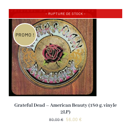
SACD
- RUPTURE DE STOCK -
Coffrets
PROMO !
Accessoires
NOUS CONTACTER
Grateful Dead – American Beauty (180 g. vinyle
2LP)
Le
Le
56,00
€
80,00
€
prix
prix