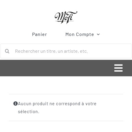
Passer
au
contenu
Panier
Mon Compte
Rechercher:
Togg
Navi
ACCUEIL
Aucun produit ne correspond à votre
Bonnes Affaires
sélection.
Vinyle