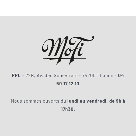
SACD
Coffrets
Accessoires
NOUS CONTACTER
PPL
- 22B, Av. des Genévriers - 74200 Thonon -
04
50 17 12 10
Nous sommes ouverts du
lundi au vendredi, de 9h à
17h30
.