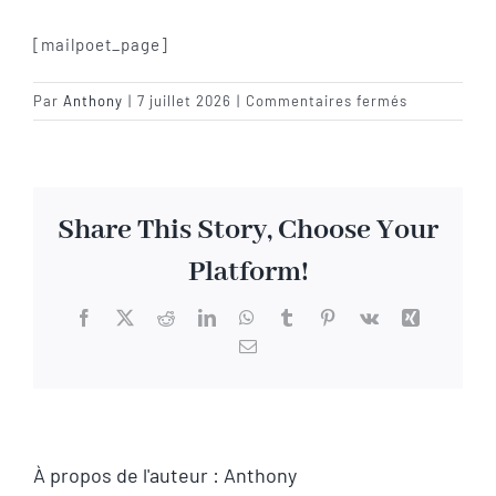
SACD
[mailpoet_page]
sur
Par
Anthony
|
7 juillet 2026
|
Commentaires fermés
Coffrets
MailPoet
Page
Accessoires
Share This Story, Choose Your
NOUS CONTACTER
Platform!
Facebook
X
Reddit
LinkedIn
WhatsApp
Tumblr
Pinterest
Vk
Xing
Email
À propos de l'auteur :
Anthony