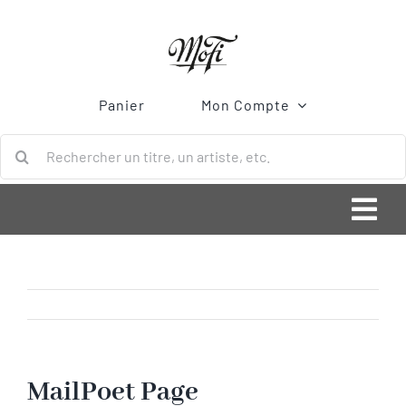
Passer
au
contenu
Panier
Mon Compte
Rechercher:
Togg
Navi
ACCUEIL
Bonnes Affaires
Vinyle
MailPoet Page